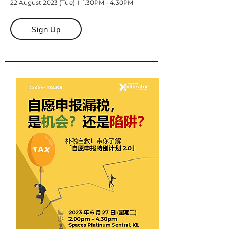
22
A
ugust 2023
(Tue) I 1.30PM - 4.30PM
Sign Up